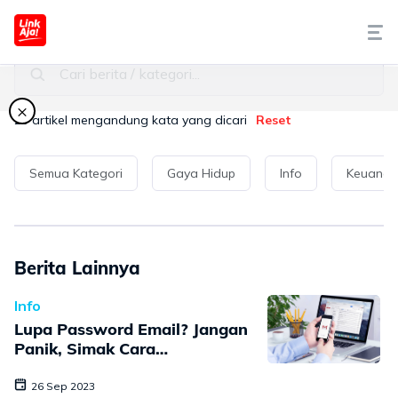
Seputar LinkAja
Cari berita / kategori...
Tentang Kami
×
25
artikel mengandung kata yang dicari
Reset
Cara Pakai
Semua Kategori
Gaya Hidup
Info
Keuang
Syariah
LinkAja Berbagi
Berita Lainnya
Promo
Info
Lupa Password Email? Jangan
Artikel
Panik, Simak Cara
Memulihkannya!
26 Sep 2023