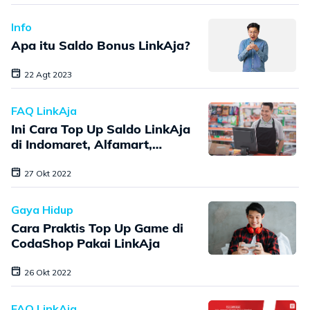
Info
Apa itu Saldo Bonus LinkAja?
22 Agt 2023
FAQ LinkAja
Ini Cara Top Up Saldo LinkAja
di Indomaret, Alfamart,
Alfamidi, Pegadaian, dan
Kantor Pos! Gampang Banget!
27 Okt 2022
Gaya Hidup
Cara Praktis Top Up Game di
CodaShop Pakai LinkAja
26 Okt 2022
FAQ LinkAja