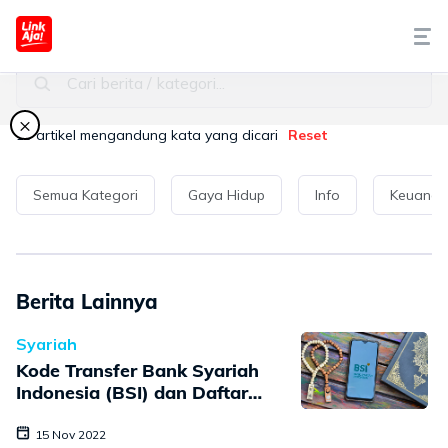
Seputar LinkAja
Cari berita / kategori...
Tentang Kami
×
13
artikel mengandung kata yang dicari
Reset
Cara Pakai
Semua Kategori
Gaya Hidup
Info
Keuang
Syariah
LinkAja Berbagi
Berita Lainnya
Promo
Syariah
Kode Transfer Bank Syariah
Artikel
Indonesia (BSI) dan Daftar
Bank Lainnya di Indonesia
15 Nov 2022